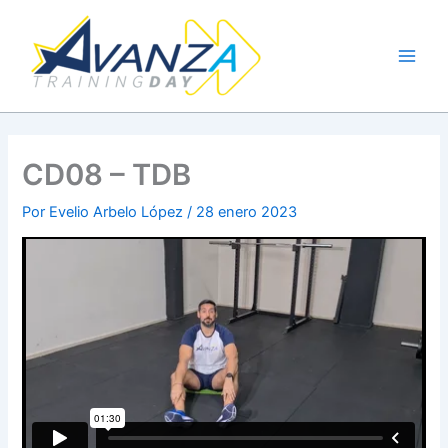
Ir
al
contenido
CD08 – TDB
Por
Evelio Arbelo López
/
28 enero 2023