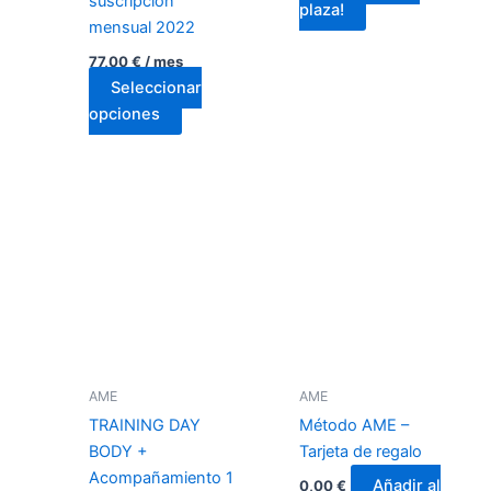
suscripción
plaza!
mensual 2022
77,00
€
/ mes
Seleccionar
Este
opciones
producto
tiene
múltiples
variantes.
Las
opciones
se
pueden
elegir
en
AME
AME
la
TRAINING DAY
Método AME –
página
BODY +
Tarjeta de regalo
de
Acompañamiento 1
producto
Añadir al
0,00
€