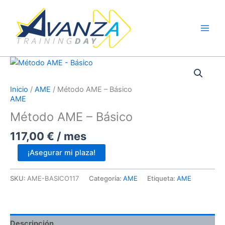
Ir
al
contenido
Inicio
/
AME
/ Método AME – Básico
AME
Método AME – Básico
117,00
€
/ mes
Método
¡Asegurar mi plaza!
AME
-
SKU:
AME-BASICO117
Categoría:
AME
Etiqueta:
AME
Básico
cantidad
Descripción