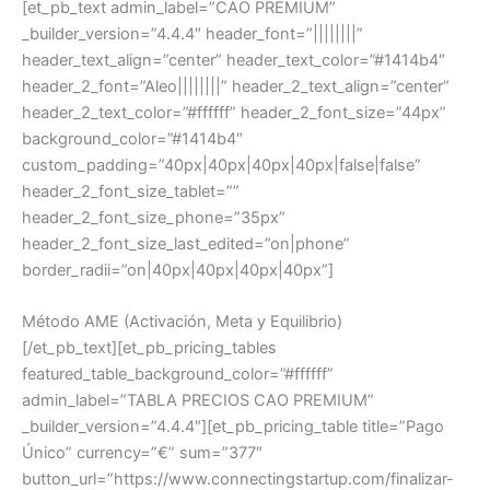
[et_pb_text admin_label=”CAO PREMIUM”
_builder_version=”4.4.4″ header_font=”||||||||”
header_text_align=”center” header_text_color=”#1414b4″
header_2_font=”Aleo||||||||” header_2_text_align=”center”
header_2_text_color=”#ffffff” header_2_font_size=”44px”
background_color=”#1414b4″
custom_padding=”40px|40px|40px|40px|false|false”
header_2_font_size_tablet=””
header_2_font_size_phone=”35px”
header_2_font_size_last_edited=”on|phone”
border_radii=”on|40px|40px|40px|40px”]
Método AME (Activación, Meta y Equilibrio)
[/et_pb_text][et_pb_pricing_tables
featured_table_background_color=”#ffffff”
admin_label=”TABLA PRECIOS CAO PREMIUM”
_builder_version=”4.4.4″][et_pb_pricing_table title=”Pago
Único” currency=”€” sum=”377″
button_url=”https://www.connectingstartup.com/finalizar-