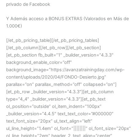
privado de Facebook
Y Además acceso a BONUS EXTRAS (Valorados en Más de
1.000€)
[/et_pb_pricing_table][/et_pb_pricing_tables]
[/et_pb_column][/et_pb_row][/et_pb_section]
[et_pb_section fb_built=”1″ _builder_version=”4.3.3″
background_enable_color=”off”
background_image=”https://avanzatrainingday.com/wp-
content/uploads/2020/04/FONDO-Desierto.jpg”
parallax=”on” parallax_method=”off” collapsed=”on”]
[et_pb_row _builder_version=”4.3.3″][et_pb_column
type=”4_4″ _builder_version=”4.3.3″][et_pb_text
ol_position=”outside” ol_item_indent=”100px”
_builder_version=”4.4.5″ text_text_color=”#000000″
text_font_size=”20px” ul_text_align=”left”
ul_line_height=”1.4em” ol_font=”||||||||” ol_font_size=”20px”
ol_line_height=”2em” header_2_text_align=”center”