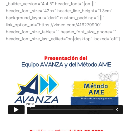
_builder_version=”4.4.5″ header_font=”|on|||”
header_font_size=”42px” header_line_height=”1.3em”
background_layout=”dark” custom_padding=”|||”
link_option_url=”https://vimeo.com/416279900″
header_font_size_tablet=”” header_font_size_phone=””
header_font_size_last_edited=”on|desktop” locked=”off”]