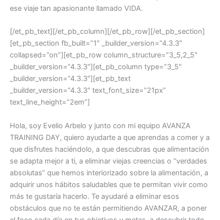
ese viaje tan apasionante llamado VIDA.
[/et_pb_text][/et_pb_column][/et_pb_row][/et_pb_section]
[et_pb_section fb_built=”1″ _builder_version=”4.3.3″
collapsed=”on”][et_pb_row column_structure=”3_5,2_5″
_builder_version=”4.3.3″][et_pb_column type=”3_5″
_builder_version=”4.3.3″][et_pb_text
_builder_version=”4.3.3″ text_font_size=”21px”
text_line_height=”2em”]
Hola, soy Evelio Arbelo y junto con mi equipo AVANZA
TRAINING DAY, quiero ayudarte a que aprendas a comer y a
que disfrutes haciéndolo, a que descubras que alimentación
se adapta mejor a ti, a eliminar viejas creencias o “verdades
absolutas” que hemos interiorizado sobre la alimentación, a
adquirir unos hábitos saludables que te permitan vivir como
más te gustaría hacerlo. Te ayudaré a eliminar esos
obstáculos que no te están permitiendo AVANZAR, a poner
el foco cada día en tus objetivos y metas, a descubrir todo