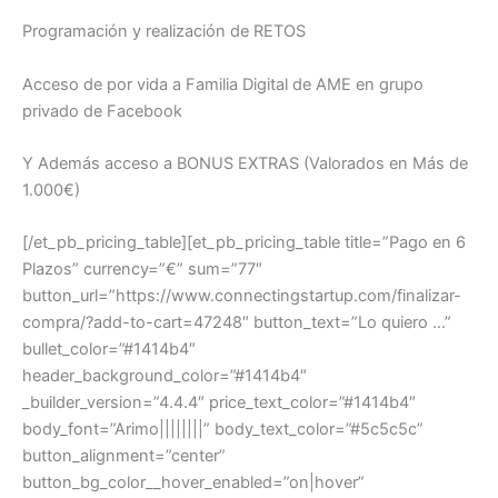
Programación y realización de RETOS
Acceso de por vida a Familia Digital de AME en grupo
privado de Facebook
Y Además acceso a BONUS EXTRAS (Valorados en Más de
1.000€)
[/et_pb_pricing_table][et_pb_pricing_table title=”Pago en 6
Plazos” currency=”€” sum=”77″
button_url=”https://www.connectingstartup.com/finalizar-
compra/?add-to-cart=47248″ button_text=”Lo quiero …”
bullet_color=”#1414b4″
header_background_color=”#1414b4″
_builder_version=”4.4.4″ price_text_color=”#1414b4″
body_font=”Arimo||||||||” body_text_color=”#5c5c5c”
button_alignment=”center”
button_bg_color__hover_enabled=”on|hover”