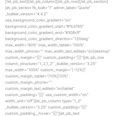
[/et_pb_text][/et_pb_column][/et_pb_row][/et_pb_section]
[et_pb_section fb_built=”1″ admin_label=”Quote”
_builder_version=”4.4.2″
use_background_color_gradient=”on”
background_color_gradient_start=”#1b3765″
background_color_gradient_end=”#308cff”
background_color_gradient_direction=”120deg”
max_width=”80%” max_width_tablet=”100%”
max_width_phone=”” max_width_last_edited=”on|desktop”
custom_margin=”|||” custom_padding=”|||”][et_pb_row
column_structure=”1_2,1_2″ _builder_version=”3.25″
max_width=”100%” custom_margin=”|-12%||”
custom_margin_tablet=”|10%||10%”
custom_margin_phone=””
custom_margin_last_edited=”on|tablet”
custom_padding=”|||” use_custom_width=”on”
width_unit=”off”][et_pb_column type=”1_2″
_builder_version=”3.25″ custom_padding=”|||”
custom_padding__hover=”|||”][et_pb_text