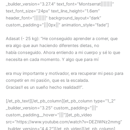
_builder_version=”3.27.4″ text_font=”Montserrat||||||||”
text_font_size=”24px” text_line_height=”1.6em”
header_font=”||||||||” background_layout=”dark”
custom_padding=”|||0px||” animation_style=”fade”]
Adasat (- 25 kg): “He conseguido aprender a comer, que
era algo que aun haciendo diferentes dietas, no
había conseguido. Ahora entiendo a mi cuerpo y sé lo que
necesita en cada momento. Y algo que para mí
era muy importante y motivador, era recuperar mi peso para
competir en mi pasión, que es la escalada.
Gracias!! es un sueño hecho realidad!!”.
[/et_pb_text][/et_pb_column][et_pb_column type=”1_2″
_builder_version=”3.25″ custom_padding=”|||”
custom_padding__hover=”|||”][et_pb_video
src=”https://www.youtube.com/watch?v=DEZIWNz2mmg”
_builder_version=”4.4.2″][/et_pb_video][/et_pb_column]