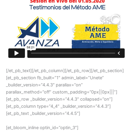
[/et_pb_text][/et_pb_column][/et_pb_row][/et_pb_section]
[et_pb_section fb_built=”1″ admin_label=”Unete”
_builder_version=”4.4.3″ parallax=”on”
parallax_method=”off” custom_padding=”0px||0px|||”]
[et_pb_row _builder_version=”4.4.3″ collapsed=”on”]
[et_pb_column type=”4_4″ _builder_version=”4.4.3″]
[et_pb_text _builder_version=”4.4.5″]
[et_bloom_inline optin_id=”optin_3″]