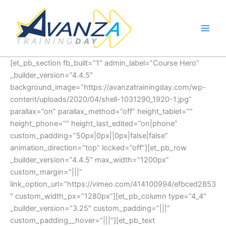
Ir
al
contenido
[et_pb_section fb_built=”1″ admin_label=”Course Hero”
_builder_version=”4.4.5″
background_image=”https://avanzatrainingday.com/wp-
content/uploads/2020/04/shell-1031290_1920-1.jpg”
parallax=”on” parallax_method=”off” height_tablet=””
height_phone=”” height_last_edited=”on|phone”
custom_padding=”50px|0px||0px|false|false”
animation_direction=”top” locked=”off”][et_pb_row
_builder_version=”4.4.5″ max_width=”1200px”
custom_margin=”|||”
link_option_url=”https://vimeo.com/414100994/efbced2853
″ custom_width_px=”1280px”][et_pb_column type=”4_4″
_builder_version=”3.25″ custom_padding=”|||”
custom_padding__hover=”|||”][et_pb_text