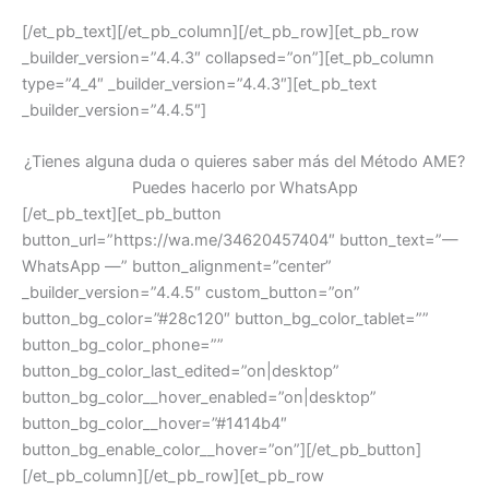
[/et_pb_text][/et_pb_column][/et_pb_row][et_pb_row
_builder_version=”4.4.3″ collapsed=”on”][et_pb_column
type=”4_4″ _builder_version=”4.4.3″][et_pb_text
_builder_version=”4.4.5″]
¿Tienes alguna duda o quieres saber más del Método AME?
Puedes hacerlo por WhatsApp
[/et_pb_text][et_pb_button
button_url=”https://wa.me/34620457404″ button_text=”—
WhatsApp —” button_alignment=”center”
_builder_version=”4.4.5″ custom_button=”on”
button_bg_color=”#28c120″ button_bg_color_tablet=””
button_bg_color_phone=””
button_bg_color_last_edited=”on|desktop”
button_bg_color__hover_enabled=”on|desktop”
button_bg_color__hover=”#1414b4″
button_bg_enable_color__hover=”on”][/et_pb_button]
[/et_pb_column][/et_pb_row][et_pb_row