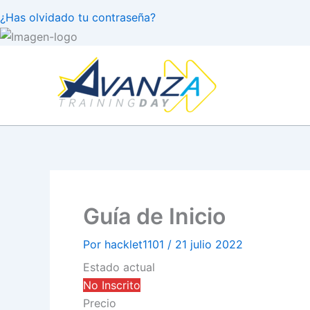
¿Has olvidado tu contraseña?
Ir
al
contenido
Guía de Inicio
Por
hacklet1101
/
21 julio 2022
Estado actual
No Inscrito
Precio