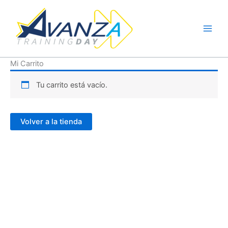
Ir
al
contenido
Mi Carrito
Tu carrito está vacío.
Volver a la tienda